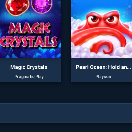
Magic Crystals
Pearl Ocean: Hold and
Win
Pragmatic Play
Playson