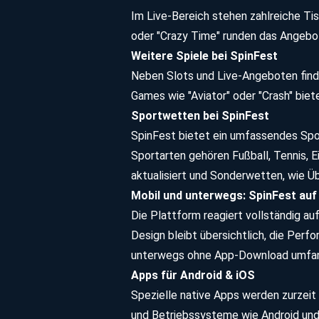
Im Live-Bereich stehen zahlreiche Ti
oder "Crazy Time" runden das Angebot 
Weitere Spiele bei SpinFest
Neben Slots und Live-Angeboten finden
Games wie "Aviator" oder "Crash" bie
Sportwetten bei SpinFest
SpinFest bietet ein umfassendes Spo
Sportarten gehören Fußball, Tennis, E
aktualisiert und Sonderwetten, wie Üb
Mobil und unterwegs: SpinFest auf
Die Plattform reagiert vollständig a
Design bleibt übersichtlich, die Perf
unterwegs ohne App-Download umfang
Apps für Android & iOS
Spezielle native Apps werden zurzeit
und Betriebssysteme wie Android und 