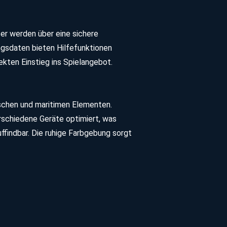
er werden über eine sichere
ngsdaten bieten Hilfefunktionen
ekten Einstieg ins Spielangebot.
ischen und maritimen Elementen.
erschiedene Geräte optimiert, was
uffindbar. Die ruhige Farbgebung sorgt