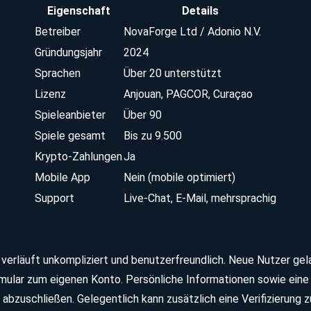
Eigenschaft
Details
Betreiber
NovaForge Ltd / Adonio N.V.
Gründungsjahr
2024
Sprachen
Über 20 unterstützt
Lizenz
Anjouan, PAGCOR, Curaçao
Spieleanbieter
Über 90
Spiele gesamt
Bis zu 9.500
Krypto-Zahlungen
Ja
Mobile App
Nein (mobile optimiert)
Support
Live-Chat, E-Mail, mehrsprachig
o verläuft unkompliziert und benutzerfreundlich. Neue Nutzer ge
mular zum eigenen Konto. Persönliche Informationen sowie eine 
zuschließen. Gelegentlich kann zusätzlich eine Verifizierung z