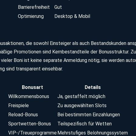
Barrierefreiheit
Gut
Optimierung
Desktop & Mobil
onusaktionen, die sowohl Einsteiger als auch Bestandskunden a
lmäßige Promotionen sind Kernbestandteile der Bonusstruktur. Zu
vieler Boni ist keine separate Anmeldung nötig; sie werden aut
g sind transparent einsehbar.
Bonusart
Details
Willkommensbonus
Ja, gestaffelt möglich
Freispiele
Zu ausgewählten Slots
Reload-Bonus
Bei bestimmten Einzahlungen
Sportwetten-Bonus
Teilspezifisch für Wetten
VIP-/Treueprogramme
Mehrstufiges Belohnungssystem