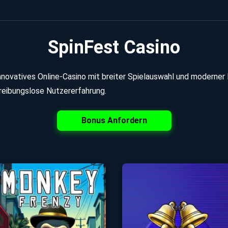
SpinFest Casino
innovatives Online-Casino mit breiter Spielauswahl und moderner
 reibungslose Nutzererfahrung.
Bonus Anfordern