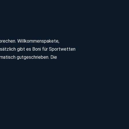
nsprechen. Willkommenspakete,
sätzlich gibt es Boni für Sportwetten
omatisch gutgeschrieben. Die