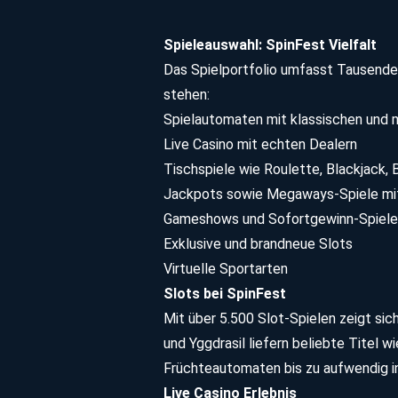
Spieleauswahl: SpinFest Vielfalt
Das Spielportfolio umfasst Tausende 
stehen:
Spielautomaten mit klassischen und
Live Casino mit echten Dealern
Tischspiele wie Roulette, Blackjack,
Jackpots sowie
Megaways-Spiele
mi
Gameshows und Sofortgewinn-Spiele
Exklusive und brandneue Slots
Virtuelle Sportarten
Slots bei SpinFest
Mit über 5.500 Slot-Spielen zeigt si
und Yggdrasil liefern beliebte Titel 
Früchteautomaten bis zu aufwendig in
Live Casino Erlebnis