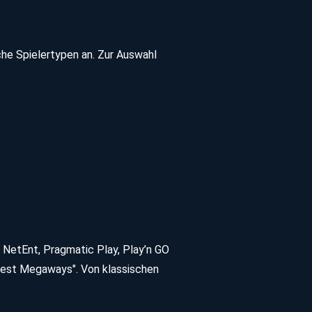
che Spielertypen an. Zur Auswahl
 NetEnt, Pragmatic Play, Play’n GO
 Quest Megaways". Von klassischen