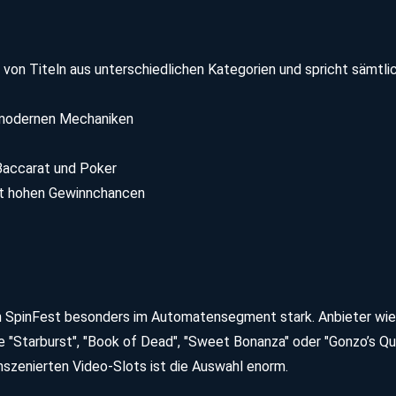
von Titeln aus unterschiedlichen Kategorien und spricht sämtli
 modernen Mechaniken
 Baccarat und Poker
t hohen Gewinnchancen
ch SpinFest besonders im Automatensegment stark. Anbieter wie
wie "Starburst", "Book of Dead", "Sweet Bonanza" oder "Gonzo’s
szenierten Video-Slots ist die Auswahl enorm.