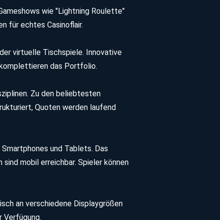
 Gameshows wie "Lightning Roulette"
 für echtes Casinoflair.
er virtuelle Tischspiele. Innovative
komplettieren das Portfolio.
iplinen. Zu den beliebtesten
trukturiert, Quoten werden laufend
on Smartphones und Tablets. Das
 sind mobil erreichbar. Spieler können
tisch an verschiedene Displaygrößen
r Verfügung.