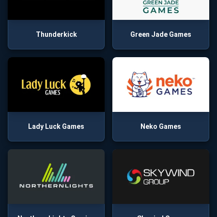
Thunderkick
Green Jade Games
Lady Luck Games
Neko Games