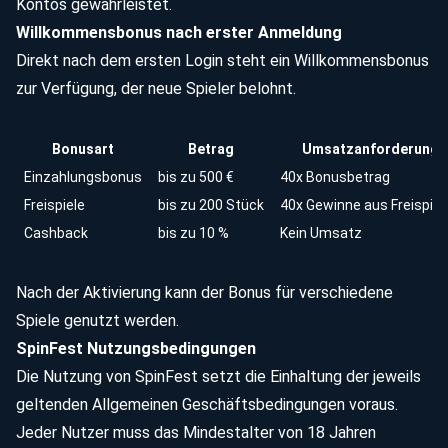
Kontos gewährleistet.
Willkommensbonus nach erster Anmeldung
Direkt nach dem ersten Login steht ein Willkommensbonus
zur Verfügung, der neue Spieler belohnt.
Bonusart
Betrag
Umsatzanforderung
Einzahlungsbonus
bis zu 500 €
40x Bonusbetrag
Freispiele
bis zu 200 Stück
40x Gewinne aus Freispiel
Cashback
bis zu 10 %
Kein Umsatz
Nach der Aktivierung kann der Bonus für verschiedene
Spiele
genutzt werden.
SpinFest Nutzungsbedingungen
Die Nutzung von SpinFest setzt die Einhaltung der jeweils
geltenden Allgemeinen Geschäftsbedingungen voraus.
Jeder Nutzer muss das Mindestalter von 18 Jahren