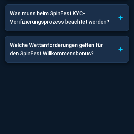
Was muss beim SpinFest KYC-
Verifizierungsprozess beachtet werden?
Welche Wettanforderungen gelten für
den SpinFest Willkommensbonus?