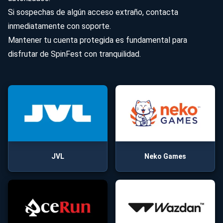
Si sospechas de algún acceso extraño, contacta
inmediatamente con soporte.
Mantener tu cuenta protegida es fundamental para
disfrutar de SpinFest con tranquilidad.
JVL
Neko Games