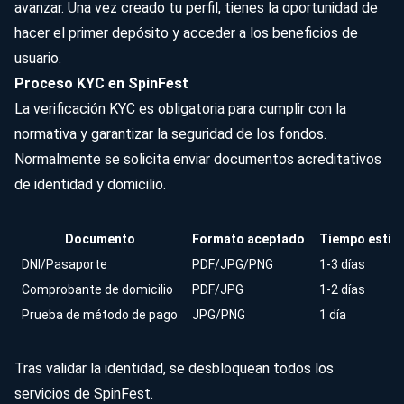
avanzar. Una vez creado tu perfil, tienes la oportunidad de
hacer el primer depósito y acceder a los beneficios de
usuario.
Proceso KYC en SpinFest
La verificación KYC es obligatoria para cumplir con la
normativa y garantizar la seguridad de los fondos.
Normalmente se solicita enviar documentos acreditativos
de identidad y domicilio.
Documento
Formato aceptado
Tiempo esti
DNI/Pasaporte
PDF/JPG/PNG
1-3 días
Comprobante de domicilio
PDF/JPG
1-2 días
Prueba de método de pago
JPG/PNG
1 día
Tras validar la identidad, se desbloquean todos los
servicios de SpinFest.