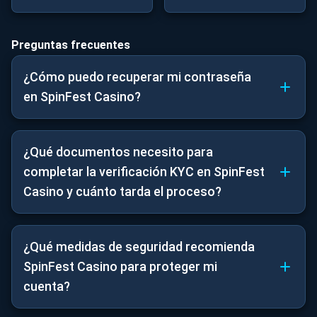
Preguntas frecuentes
¿Cómo puedo recuperar mi contraseña
en SpinFest Casino?
¿Qué documentos necesito para
completar la verificación KYC en SpinFest
Casino y cuánto tarda el proceso?
¿Qué medidas de seguridad recomienda
SpinFest Casino para proteger mi
cuenta?