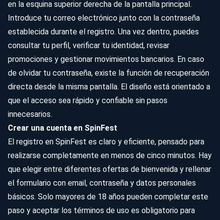
en la esquina superior derecha de la pantalla principal.
Introduce tu correo electrónico junto con la contraseña
establecida durante el registro. Una vez dentro, puedes
consultar tu perfil, verificar tu identidad, revisar
promociones y gestionar movimientos bancarios. En caso
de olvidar tu contraseña, existe la función de recuperación
directa desde la misma pantalla. El diseño está orientado a
que el acceso sea rápido y confiable sin pasos
innecesarios.
Crear una cuenta en SpinFest
El registro en
SpinFest
es claro y eficiente, pensado para
realizarse completamente en menos de cinco minutos. Hay
que elegir entre diferentes ofertas de bienvenida y rellenar
el formulario con email, contraseña y datos personales
básicos. Solo mayores de 18 años pueden completar este
paso y aceptar los términos de uso es obligatorio para