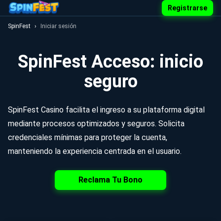
Registrarse
SpinFest
›
Iniciar sesión
SpinFest Acceso: inicio
seguro
SpinFest Casino facilita el ingreso a su plataforma digital
mediante procesos optimizados y seguros. Solicita
credenciales mínimas para proteger la cuenta,
manteniendo la experiencia centrada en el usuario.
Reclama Tu Bono