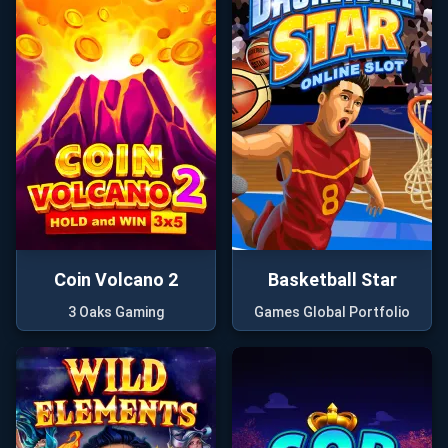
Coin Volcano 2
Basketball Star
3 Oaks Gaming
Games Global Portfolio